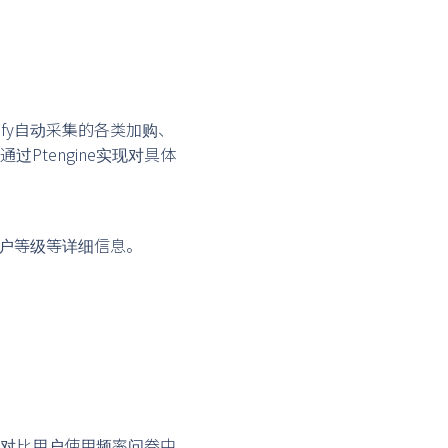
opify自动采集的各类加购、
tengine实现对具体
用户等级等详细信息。
对比用户使用频率问卷中